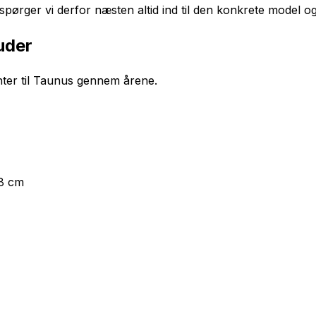
spørger vi derfor næsten altid ind til den konkrete model o
uder
anter til Taunus gennem årene.
58 cm