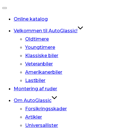
Slå
Online katalog
navigation
til/fra
Velkommen til AutoGlassic!
Oldtimere
Youngtimere
Klassiske biler
Veteranbiler
Amerikanerbiler
Lastbiler
Montering af ruder
Om AutoGlassic
Forsikringsskader
Artikler
Universallister