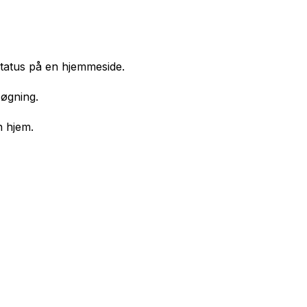
rstatus på en hjemmeside.
søgning.
n hjem.