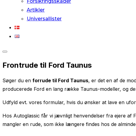
Forsikringsskader
Artikler
Universallister
Slå
Frontrude til Ford Taunus
navigation
i
Søger du en
forrude til Ford Taunus
, er det en af de mo
sidekolonne
producerede Ford en lang række Taunus-modeller, og der f
til/fra
Udfyld evt. vores formular, hvis du ønsker at lave en ufo
Hos Autoglassic får vi jævnligt henvendelser fra ejere af 
mangler en rude, som ikke længere findes hos de almindel