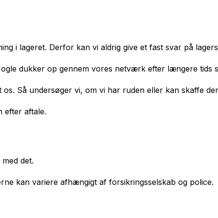
ng i lageret. Derfor kan vi aldrig give et fast svar på lage
. Nogle dukker op gennem vores netværk efter længere tids 
t os. Så undersøger vi, om vi har ruden eller kan skaffe de
efter aftale.
 med det.
erne kan variere afhængigt af forsikringsselskab og police.