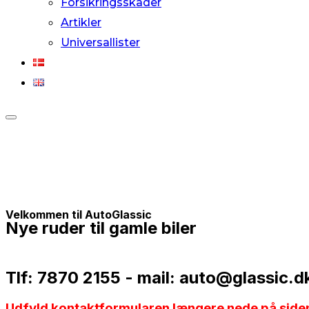
Forsikringsskader
Artikler
Universallister
Slå
navigation
i
sidekolonne
til/fra
Velkommen til AutoGlassic
Nye ruder til gamle biler
Tlf: 7870 2155 - mail: auto@glassic.d
Udfyld kontaktformularen længere nede på siden – 