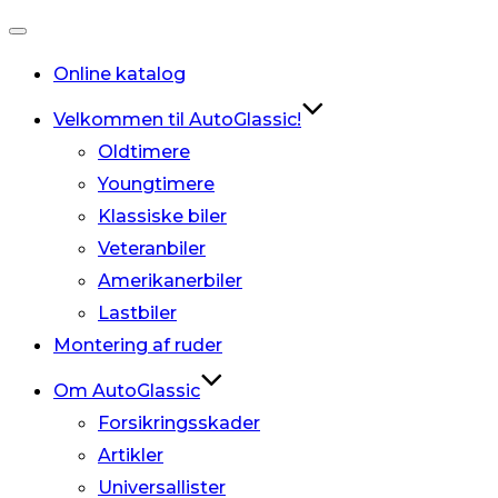
Slå
Online katalog
navigation
til/fra
Velkommen til AutoGlassic!
Oldtimere
Youngtimere
Klassiske biler
Veteranbiler
Amerikanerbiler
Lastbiler
Montering af ruder
Om AutoGlassic
Forsikringsskader
Artikler
Universallister