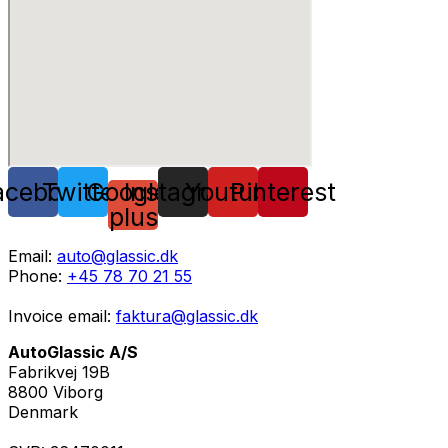
acebook
Twitter
Google-
Instagram
Youtube
Pinterest
plus
Email:
auto@glassic.dk
Phone:
+45 78 70 21 55
Invoice email:
faktura@glassic.dk
AutoGlassic A/S
Fabrikvej 19B
8800 Viborg
Denmark