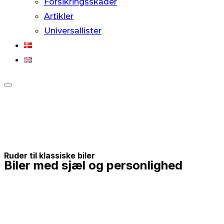
Forsikringsskader
Artikler
Universallister
Slå
navigation
i
sidekolonne
til/fra
Ruder til klassiske biler
Biler med sjæl og personlighed