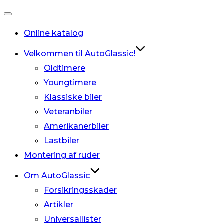
Slå
Online katalog
navigation
til/fra
Velkommen til AutoGlassic!
Oldtimere
Youngtimere
Klassiske biler
Veteranbiler
Amerikanerbiler
Lastbiler
Montering af ruder
Om AutoGlassic
Forsikringsskader
Artikler
Universallister