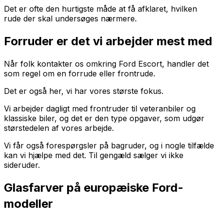
Det er ofte den hurtigste måde at få afklaret, hvilken
rude der skal undersøges nærmere.
Forruder er det vi arbejder mest med
Når folk kontakter os omkring Ford Escort, handler det
som regel om en forrude eller frontrude.
Det er også her, vi har vores største fokus.
Vi arbejder dagligt med frontruder til veteranbiler og
klassiske biler, og det er den type opgaver, som udgør
størstedelen af vores arbejde.
Vi får også forespørgsler på bagruder, og i nogle tilfælde
kan vi hjælpe med det. Til gengæld sælger vi ikke
sideruder.
Glasfarver på europæiske Ford-
modeller