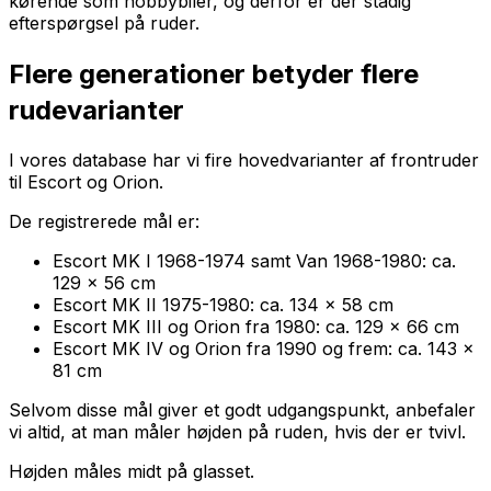
kørende som hobbybiler, og derfor er der stadig
efterspørgsel på ruder.
Flere generationer betyder flere
rudevarianter
I vores database har vi fire hovedvarianter af frontruder
til Escort og Orion.
De registrerede mål er:
Escort MK I 1968-1974 samt Van 1968-1980: ca.
129 x 56 cm
Escort MK II 1975-1980: ca. 134 x 58 cm
Escort MK III og Orion fra 1980: ca. 129 x 66 cm
Escort MK IV og Orion fra 1990 og frem: ca. 143 x
81 cm
Selvom disse mål giver et godt udgangspunkt, anbefaler
vi altid, at man måler højden på ruden, hvis der er tvivl.
Højden måles midt på glasset.