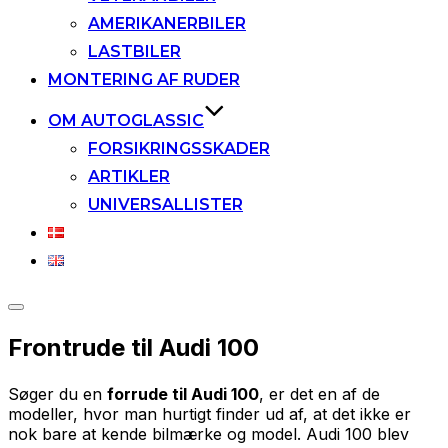
AMERIKANERBILER
LASTBILER
MONTERING AF RUDER
OM AUTOGLASSIC
FORSIKRINGSSKADER
ARTIKLER
UNIVERSALLISTER
Slå
navigation
Frontrude til Audi 100
i
sidekolonne
til/fra
Søger du en
forrude til Audi 100
, er det en af de
modeller, hvor man hurtigt finder ud af, at det ikke er
nok bare at kende bilmærke og model. Audi 100 blev