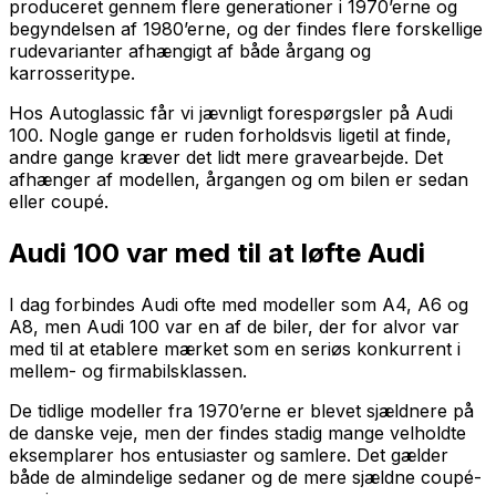
produceret gennem flere generationer i 1970’erne og
begyndelsen af 1980’erne, og der findes flere forskellige
rudevarianter afhængigt af både årgang og
karrosseritype.
Hos Autoglassic får vi jævnligt forespørgsler på Audi
100. Nogle gange er ruden forholdsvis ligetil at finde,
andre gange kræver det lidt mere gravearbejde. Det
afhænger af modellen, årgangen og om bilen er sedan
eller coupé.
Audi 100 var med til at løfte Audi
I dag forbindes Audi ofte med modeller som A4, A6 og
A8, men Audi 100 var en af de biler, der for alvor var
med til at etablere mærket som en seriøs konkurrent i
mellem- og firmabilsklassen.
De tidlige modeller fra 1970’erne er blevet sjældnere på
de danske veje, men der findes stadig mange velholdte
eksemplarer hos entusiaster og samlere. Det gælder
både de almindelige sedaner og de mere sjældne coupé-