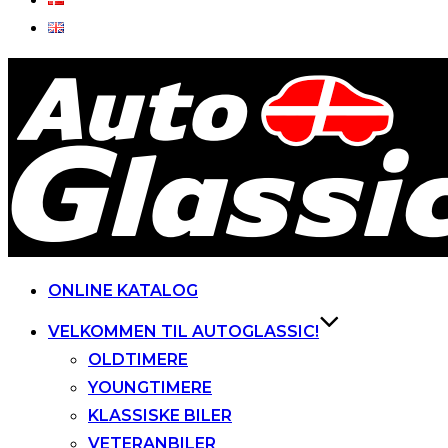
Videre
til
indhold
ONLINE KATALOG
VELKOMMEN TIL AUTOGLASSIC!
OLDTIMERE
YOUNGTIMERE
KLASSISKE BILER
VETERANBILER