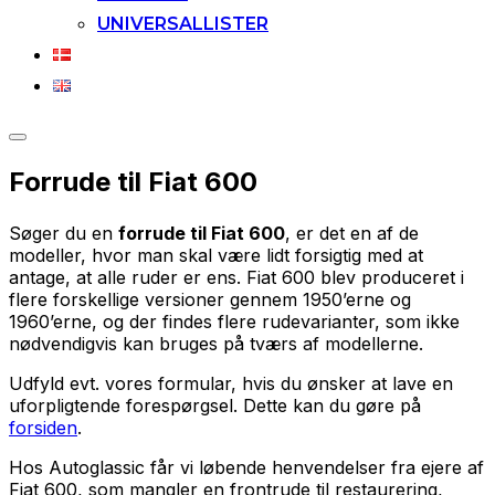
UNIVERSALLISTER
Slå
navigation
Forrude til Fiat 600
i
sidekolonne
til/fra
Søger du en
forrude til Fiat 600
, er det en af de
modeller, hvor man skal være lidt forsigtig med at
antage, at alle ruder er ens. Fiat 600 blev produceret i
flere forskellige versioner gennem 1950’erne og
1960’erne, og der findes flere rudevarianter, som ikke
nødvendigvis kan bruges på tværs af modellerne.
Udfyld evt. vores formular, hvis du ønsker at lave en
uforpligtende forespørgsel. Dette kan du gøre på
forsiden
.
Hos Autoglassic får vi løbende henvendelser fra ejere af
Fiat 600, som mangler en frontrude til restaurering,